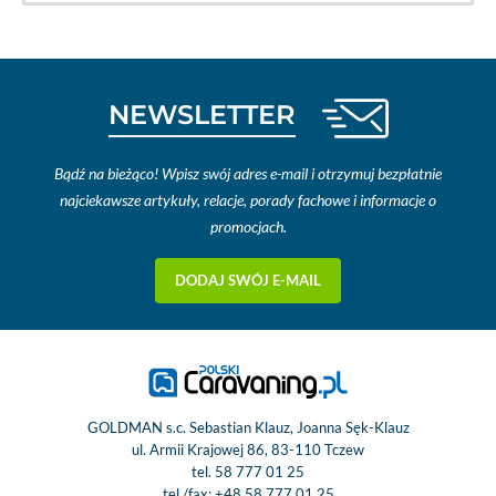
NEWSLETTER
Bądź na bieżąco! Wpisz swój adres e-mail i otrzymuj bezpłatnie
najciekawsze artykuły, relacje, porady fachowe i informacje o
promocjach.
DODAJ SWÓJ E-MAIL
GOLDMAN s.c. Sebastian Klauz, Joanna Sęk-Klauz
ul. Armii Krajowej 86, 83-110 Tczew
tel.
58 777 01 25
tel./fax:
+48 58 777 01 25