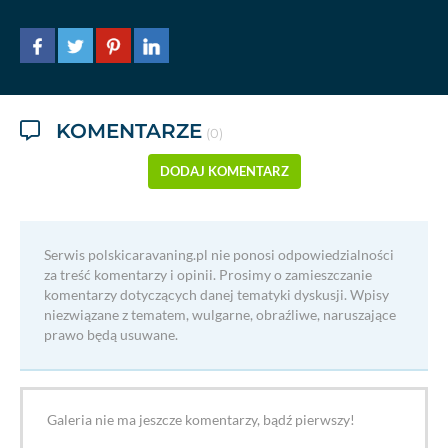
KOMENTARZE
(0)
DODAJ KOMENTARZ
Serwis polskicaravaning.pl nie ponosi odpowiedzialności
za treść komentarzy i opinii. Prosimy o zamieszczanie
komentarzy dotyczących danej tematyki dyskusji. Wpisy
niezwiązane z tematem, wulgarne, obraźliwe, naruszające
prawo będą usuwane.
Galeria nie ma jeszcze komentarzy, bądź pierwszy!