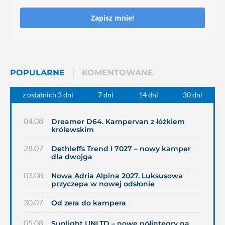
Zapisz mnie!
POPULARNE
KOMENTOWANE
z ostatnich 3 dni
7 dni
14 dni
30 dni
04.08
Dreamer D64. Kampervan z łóżkiem
królewskim
28.07
Dethleffs Trend I 7027 – nowy kamper
dla dwojga
03.08
Nowa Adria Alpina 2027. Luksusowa
przyczepa w nowej odsłonie
30.07
Od zera do kampera
05.08
Sunlight UNLTD – nowe półintegry na