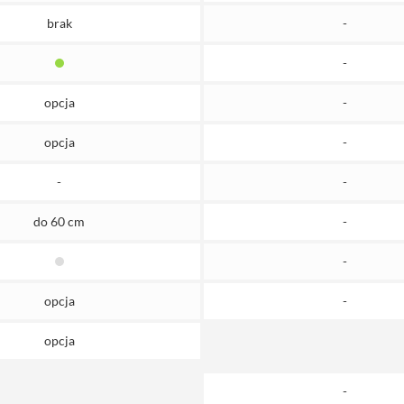
brak
-
-
opcja
-
opcja
-
-
-
do 60 cm
-
-
opcja
-
opcja
-