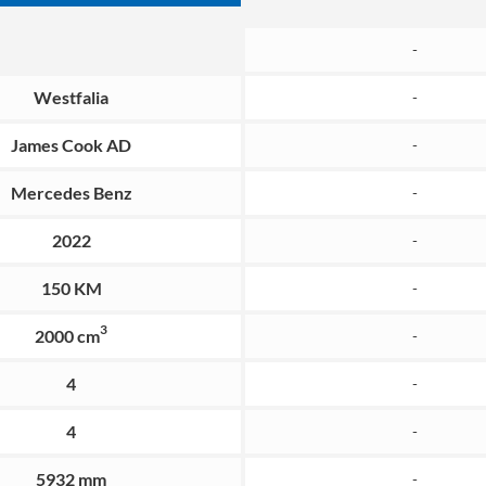
-
Westfalia
-
James Cook AD
-
Mercedes Benz
-
2022
-
150 KM
-
3
2000 cm
-
4
-
4
-
5932 mm
-