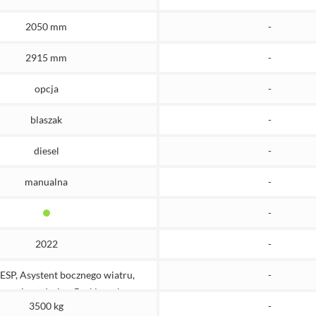
2050 mm
-
2915 mm
-
opcja
-
blaszak
-
diesel
-
manualna
-
-
2022
-
ESP, Asystent bocznego wiatru,
-
uszania pod górę, Bezkluczykowy
3500 kg
-
start, Asystent świateł