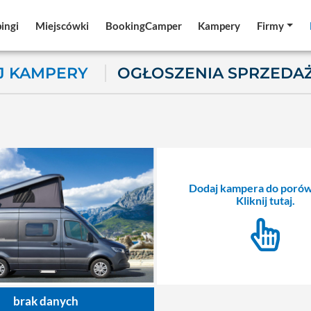
ingi
ingi
Miejscówki
Miejscówki
BookingCamper
BookingCamper
Kampery
Kampery
Firmy
Firmy
 KAMPERY
OGŁOSZENIA SPRZEDA
Dodaj kampera do porów
Kliknij tutaj.
brak danych