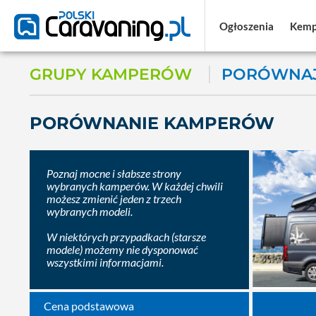
Ogłoszenia
Ogłoszenia
Kemp
Kemp
GRUPY KAMPERÓW
PORÓWNAJ
PORÓWNANIE KAMPERÓW
Poznaj mocne i słabsze strony
wybranych kamperów. W każdej chwili
możesz zmienić jeden z trzech
wybranych modeli.
W niektórych przypadkach (starsze
modele) możemy nie dysponować
wszystkimi informacjami.
Cena podstawowa