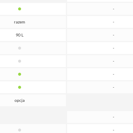
-
razem
-
90 L
-
-
-
-
-
opcja
-
-