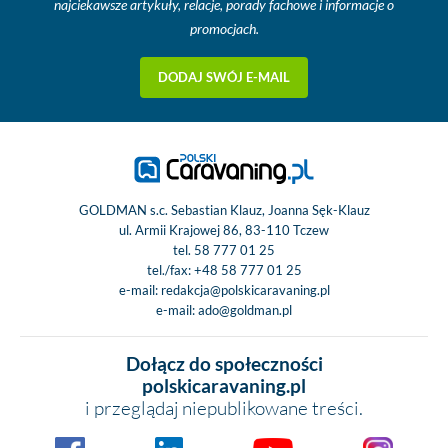
najciekawsze artykuły, relacje, porady fachowe i informacje o
mm, ściany bocz
promocjach.
mm, dach 45
Drzwi mieszkalne:
DODAJ SWÓJ E-MAIL
moskitiera, oświe
markizy, okn
Panoramiczne okn
105 cm nad czę
wypoczynko
Okno nad kab
GOLDMAN s.c. Sebastian Klauz, Joanna Sęk-Klauz
Stabilne, zlicowan
ul. Armii Krajowej 86, 83-110 Tczew
podwójnymi szyb
tel.
58 777 01 25
tel./fax:
+48 58 777 01 25
zintegrowanymi rol
e-mail:
redakcja@polskicaravaning.pl
moskitieram
e-mail:
ado@goldman.pl
Magazyn z podw
podłogą, który 
Dołącz do społeczności
załadować prawie 
polskicaravaning.pl
szerokość poja
i przeglądaj niepublikowane treści.
Listwa tylna: tr
światło stop, tylne