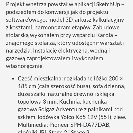
Projekt wnętrza powstał w aplikacji SketchUp –
podszedłem do konwersji jak do projektu
software’owego: model 3D, arkusz kalkulacyjny
z kosztami, harmonogram etapów. Zabudowę
stolarską wykonałem przy wsparciu Karola –
znajomego stolarza, który udostępnił warsztat i
narzędzia. Instalację elektryczną, wodną i
gazową zaprojektowałem i wykonałem
własnoręcznie.
Część mieszkalna: rozkładane łóżko 200 ×
185 cm (cała szerokość busa), sofa dzienna,
duże szafki, naturalne drewno i sklejka
topolowa 3 mm. Kuchnia: kuchenka
gazowa Solgaz Adventure z palnikami pod
szkłem, lodówka Yolco K65 12V (55 l), zlew.
Multimedia: Pioneer SPH-DA77DAB,
głośniki JBL Stage 2 i Stage 3.