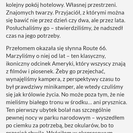
kolejny pokój hotelowy. Własnej przestrzeni.
Znajomych twarzy. Przyjaciół, z którymi można
się bawić nie przez dzień czy dwa, ale przez lata.
Posłuchaliśmy go – stwierdziliśmy, że nadszedł
czas na jego potrzeby.
Przełomem okazała się słynna Route 66.
Marzyliśmy o niej od lat – ten klasyczny,
ikoniczny odcinek Ameryki, który wszyscy znają
z filmów i piosenek. Żeby go przejechać,
wynajęliśmy kampera, z perspektywy czasu to
był prawdziwy minikamper, ale wtedy czuliśmy
się jak królowie życia. No może poza tym, że nie
mieliśmy białego tronu w środku… ani prysznica.
Ten pierwszy ubytek bolał nas szczególnie
pewnej nocy w parku narodowym – wyszedłem
po ciemku za potrzebą, bez okularów, bo to
przecież chwila. Wróciłem w ekspresowym