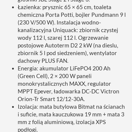
Łazienka: prysznic 65 × 65 cm, toaleta
chemiczna Porta Potti, bojler Pundmann 9 l
(230 V/500 W). Instalacja wodno-
kanalizacyjna Uniquack: zbiornik czystej
wody 112 l, szarej 112 l. Ogrzewanie
postojowe Autoterm D2 2 kW (na dieslu,
zbiornik 5 l pod siedzeniem), wentylator
dachowy PLUS FAN.
Energia: akumulator LiFePO4 200 Ah
(Green Cell), 2 × 200 W paneli
monokrystalicznych MAXX, regulator
MPPT Epever, ładowarka DC-DC Victron
Orion-Tr Smart 12/12-30A.
Izolacja: mata butylowa Bitmat na ścianach
i suficie, mata kauczukowa 19 mm + mata 3
mm z folią aluminiową, izolacja XPS
podłogi.